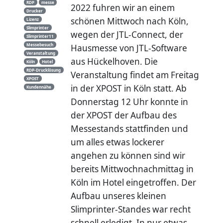
RDP
messe
2022 fuhren wir an einem
Drucker
schönen Mittwoch nach Köln,
Lizenz
Slimprinter
wegen der JTL-Connect, der
Slimprinter11
Messebesuch
Hausmesse von JTL-Software
Veranstaltung
aus Hückelhoven. Die
Köln
Hotel
RDP-Drucklösung
Veranstaltung findet am Freitag
XPOST
in der XPOST in Köln statt. Ab
Kundennähe
Donnerstag 12 Uhr konnte in
der XPOST der Aufbau des
Messestands stattfinden und
um alles etwas lockerer
angehen zu können sind wir
bereits Mittwochnachmittag in
Köln im Hotel eingetroffen. Der
Aufbau unseres kleinen
Slimprinter-Standes war recht
schnell erledigt. In nur etwas