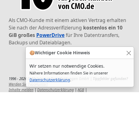
Als CMO-Kunde mit einem aktiven Vertrag erhalten
Sie nach der Adressverifizierung
kostenlos ein 10
GiB großes
PowerDrive
für Ihre Datentransfers,
Backups und Dateiablagen.
🍪
Wichtiger Cookie Hinweis
Wir setzen nur notwendige Cookies.
Nähere Informationen finden Sie in unserer
1996 - 2026 CMO Internet Dienstleistungen GmbH |
Tippfehler gefunden?
Datenschutzerklärung
.
Werden Sie TypoHunter!
Inhalte melden
|
Datenschutzerklärung
|
AGB
|
Auftragsverarbeitungsvertrag
|
Impressum
|
Wir setzen uns ein!
|
QuickSupport
Wir sind Hauptsponsor
des CSD-Reutlingen 2025