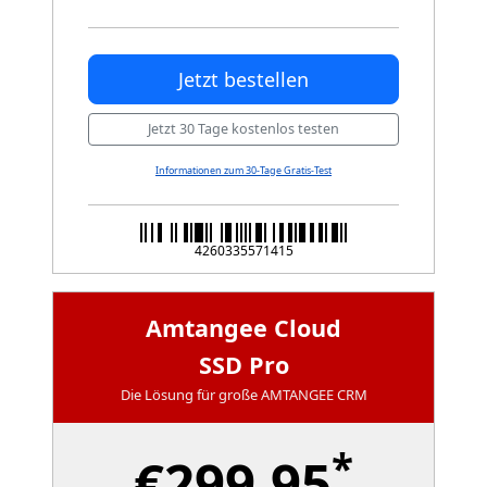
Jetzt bestellen
Jetzt 30 Tage kostenlos testen
Informationen zum 30-Tage Gratis-Test
4260335571415
Amtangee Cloud
SSD Pro
Die Lösung für große AMTANGEE CRM
*
€299,95