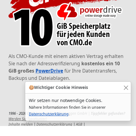
Als CMO-Kunde mit einem aktiven Vertrag erhalten
Sie nach der Adressverifizierung
kostenlos ein 10
GiB großes
PowerDrive
für Ihre Datentransfers,
Backups und Dateiablagen.
🍪
Wichtiger Cookie Hinweis
Wir setzen nur notwendige Cookies.
Nähere Informationen finden Sie in unserer
1996 - 2026 CMO Internet Dienstleistungen GmbH |
Tippfehler gefunden?
Datenschutzerklärung
.
Werden Sie TypoHunter!
Inhalte melden
|
Datenschutzerklärung
|
AGB
|
Auftragsverarbeitungsvertrag
|
Impressum
|
Wir setzen uns ein!
|
QuickSupport