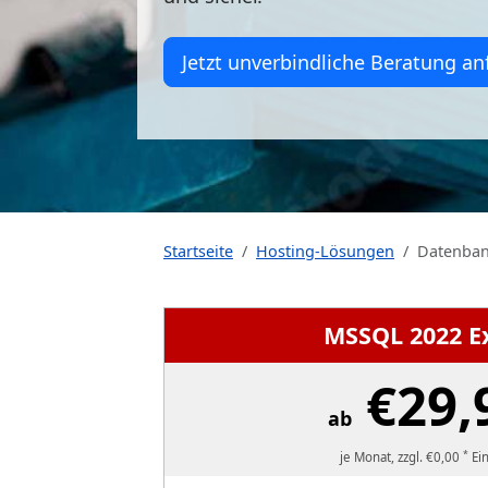
Jetzt unverbindliche Beratung an
Startseite
Hosting-Lösungen
Datenban
MSSQL 2022 E
€29,
ab
*
je Monat, zzgl. €0,00
Ein