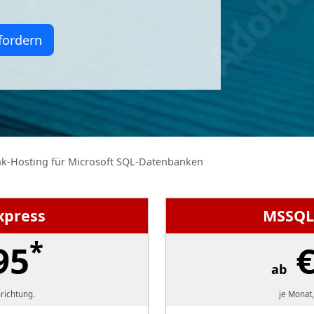
fordern
k-Hosting für Microsoft SQL-Datenbanken
xpress
MSSQL
*
95
€
ab
richtung.
je Monat,