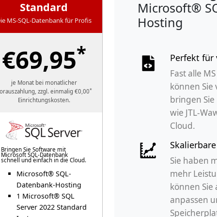
Microsoft® S
Standard
Hosting
ie MS-SQL-Datenbank für Profis
*
€69,95
Perfekt fü
Fast alle 
je Monat bei monatlicher
können Sie 
*
orauszahlung, zzgl. einmalig €0,00
bringen Sie 
Einrichtungskosten.
wie JTL-Waw
Cloud.
Skalierbar
Bringen Sie Software mit
Microsoft SQL-Datenbank
Sie haben 
schnell und einfach in die Cloud.
mehr Leistu
Microsoft® SQL-
Datenbank-Hosting
können Sie
1 Microsoft® SQL
anpassen u
Server 2022 Standard
Speicherpla