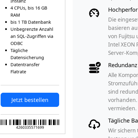
Instanz
4 CPUs, bis 16 GB
Hochperfo
RAM
Die eingese
bis 1 TB Datenbank
basieren au
Unbegrenzte Anzahl
von Fujitsu
an SQL-Zugriffen via
ODBC
Intel XEON
Tägliche
Server-Kom
Datensicherung
Redundanz
Datentransfer
Flatrate
Alle Kompon
Stromzufüh
sind redun
Jetzt bestellen
vorhanden.
vermieden.
Tägliche B
4260335571699
Wir sichern