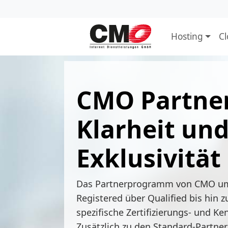
Hosting
C
CMO Partner
Klarheit un
Exklusivität
Das Partnerprogramm von CMO umf
Registered über Qualified bis hin zu
spezifische Zertifizierungs- und K
Zusätzlich zu den Standard-Partne