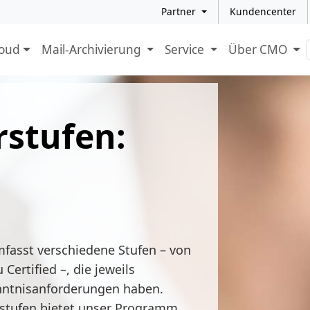
Partner
Kundencenter
loud
Mail-Archivierung
Service
Über CMO
stufen:
d
asst verschiedene Stufen – von
 Certified –, die jeweils
enntnisanforderungen haben.
rstufen bietet unser Programm