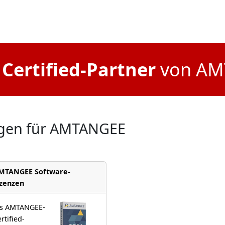
d
Certified-Partner
von AM
ungen für AMTANGEE
MTANGEE Software-
izenzen
ls AMTANGEE-
rtified-