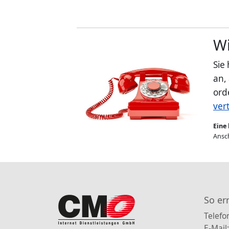
Wi
Sie
an,
ord
ver
Eine 
Ansch
So er
Telefo
E-Mail