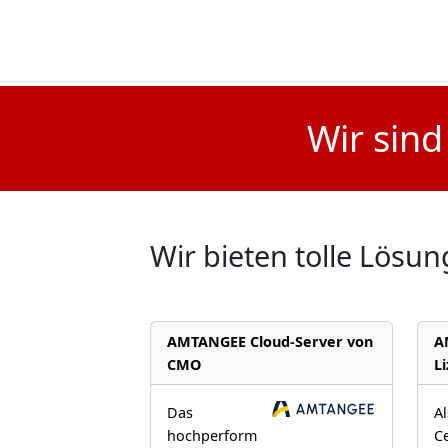
Wir sin
Wir bieten tolle Lös
AMTANGEE Cloud-Server von
A
CMO
L
Das
A
hochperform
Ce