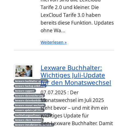
Tarife 2.0 und kleiner. Die
LexCloud Tarife 3.0 haben
bereits diese Funktion. Updates
ohne Wa...
Weiterlesen »
Lexware Buchhalter:
Wichtiges Juli-Update
für den Monatswechsel
lexware buchhalter update
lexware backup anleitung
lexware support
07.07.2025 : Der
lexware datensicherung
Monatswechsel im Juli 2025
lexware datenbankdienst
lexware monat wechseln
steht bevor – und mit ihm ein
exware update juli 2025
wichtiges Update für
buchhaltungssoftware update
lexware client beenden
den Lexware Buchhalter. Damit
lexware installation vorbereiten