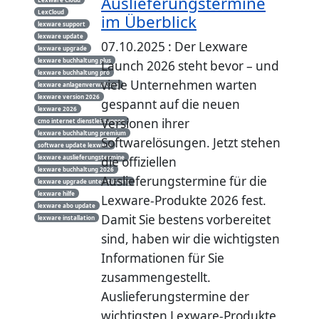
Auslieferungstermine
LexCloud
im Überblick
lexware support
lexware update
07.10.2025 : Der Lexware
lexware upgrade
lexware buchhaltung plus
Launch 2026 steht bevor – und
lexware buchhaltung pro
viele Unternehmen warten
lexware anlagenverwaltung
lexware version 2026
gespannt auf die neuen
lexware 2026
Versionen ihrer
cmo internet dienstleistungen
lexware buchhaltung premium
Softwarelösungen. Jetzt stehen
software update lexware
lexware auslieferungstermine
die offiziellen
lexware buchhaltung 2026
Auslieferungstermine für die
lexware upgrade unterstützung
lexware hilfe
Lexware-Produkte 2026 fest.
lexware abo update
Damit Sie bestens vorbereitet
lexware installation
sind, haben wir die wichtigsten
Informationen für Sie
zusammengestellt.
Auslieferungstermine der
wichtigsten Lexware-Produkte