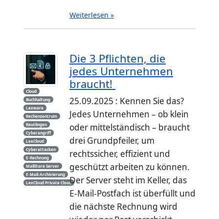
Weiterlesen »
Die 3 Pflichten, die
jedes Unternehmen
braucht!
Cloud
25.09.2025 : Kennen Sie das?
Buchhaltung
Lexware
Jedes Unternehmen – ob klein
Rechenzentrum
Reutlingen
oder mittelständisch – braucht
Cyberangriff
drei Grundpfeiler, um
LexCloud
Cyberattacken
rechtssicher, effizient und
E-Rechnung
geschützt arbeiten zu können.
MailStore Server
E-Mail-Archivierung
Der Server steht im Keller, das
LexCloud Private Cloud
E-Mail-Postfach ist überfüllt und
die nächste Rechnung wird