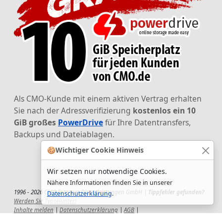
Als CMO-Kunde mit einem aktiven Vertrag erhalten
Sie nach der Adressverifizierung
kostenlos ein 10
GiB großes
PowerDrive
für Ihre Datentransfers,
Backups und Dateiablagen.
🍪
Wichtiger Cookie Hinweis
Wir setzen nur notwendige Cookies.
Nähere Informationen finden Sie in unserer
1996 - 2026 CMO Internet Dienstleistungen GmbH |
Tippfehler gefunden?
Datenschutzerklärung
.
Werden Sie TypoHunter!
Inhalte melden
|
Datenschutzerklärung
|
AGB
|
Auftragsverarbeitungsvertrag
|
Impressum
|
Wir setzen uns ein!
|