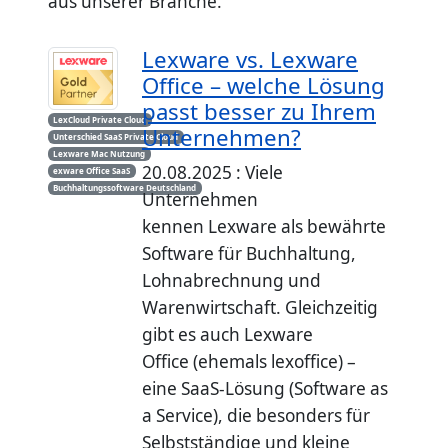
aus unserer Branche.
Lexware vs. Lexware
Office – welche Lösung
passt besser zu Ihrem
LexCloud Private Cloud
Unternehmen?
Unterschied SaaS Private Cloud
Lexware Mac Nutzung
20.08.2025 : Viele
exware Office SaaS
Buchhaltungssoftware Deutschland
Unternehmen
kennen Lexware als bewährte
Software für Buchhaltung,
Lohnabrechnung und
Warenwirtschaft. Gleichzeitig
gibt es auch Lexware
Office (ehemals lexoffice) –
eine SaaS-Lösung (Software as
a Service), die besonders für
Selbstständige und kleine