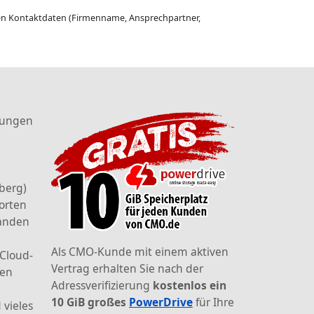
gen Kontaktdaten (Firmenname, Ansprechpartner,
tungen
berg)
orten
landen
Als CMO-Kunde mit einem aktiven
 Cloud-
Vertrag erhalten Sie nach der
den
Adressverifizierung
kostenlos ein
10 GiB großes
PowerDrive
für Ihre
 vieles