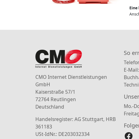
Eine 
Ansch
So er
Telefo
E-Mail
CMO Internet Dienstleistungen
Buchh
GmbH
Techni
Kaiserstraße 57/1
Unser
72764 Reutlingen
Mo.-Do
Deutschland
Freita
Handelsregister: AG Stuttgart, HRB
Folge
361183
USt-IdNr.: DE203032334