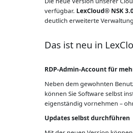
Die neue Version unserer Clou
verfügbar.
LexCloud® NSK 3.
deutlich erweiterte Verwaltung
Das ist neu in LexCl
RDP-Admin-Account für mehr
Neben dem gewohnten Benutzer
können Sie Software selbst in
eigenständig vornehmen – ohne
Updates selbst durchführen
Mit der neuen Version können S