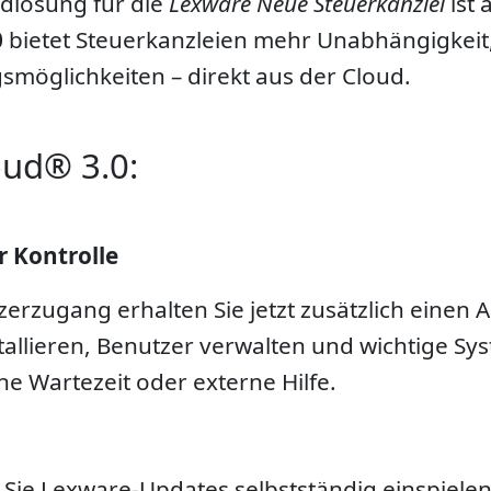
dlösung für die
Lexware Neue Steuerkanzlei
ist 
0
bietet Steuerkanzleien mehr Unabhängigkeit
smöglichkeiten – direkt aus der Cloud.
oud® 3.0:
 Kontrolle
zugang erhalten Sie jetzt zusätzlich einen 
stallieren, Benutzer verwalten und wichtige Sy
 Wartezeit oder externe Hilfe.
ie Lexware-Updates selbstständig einspielen. 