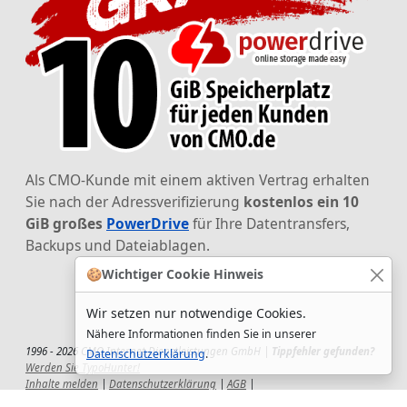
Als CMO-Kunde mit einem aktiven Vertrag erhalten
Sie nach der Adressverifizierung
kostenlos ein 10
GiB großes
PowerDrive
für Ihre Datentransfers,
Backups und Dateiablagen.
🍪
Wichtiger Cookie Hinweis
Wir setzen nur notwendige Cookies.
Nähere Informationen finden Sie in unserer
1996 - 2026 CMO Internet Dienstleistungen GmbH |
Tippfehler gefunden?
Datenschutzerklärung
.
Werden Sie TypoHunter!
Inhalte melden
|
Datenschutzerklärung
|
AGB
|
Auftragsverarbeitungsvertrag
|
Impressum
|
Wir setzen uns ein!
|