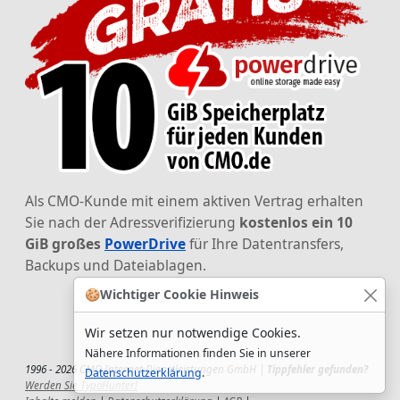
Als CMO-Kunde mit einem aktiven Vertrag erhalten
Sie nach der Adressverifizierung
kostenlos ein 10
GiB großes
PowerDrive
für Ihre Datentransfers,
Backups und Dateiablagen.
🍪
Wichtiger Cookie Hinweis
Wir setzen nur notwendige Cookies.
Nähere Informationen finden Sie in unserer
1996 - 2026 CMO Internet Dienstleistungen GmbH |
Tippfehler gefunden?
Datenschutzerklärung
.
Werden Sie TypoHunter!