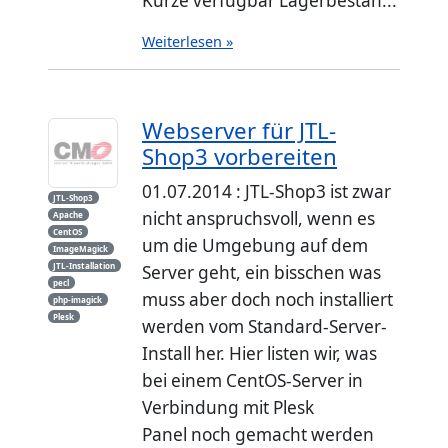
Kürze verfügbar Lagerbestan...
Weiterlesen »
Webserver für JTL-
Shop3 vorbereiten
01.07.2014 : JTL-Shop3 ist zwar
JTL-Shop3
nicht anspruchsvoll, wenn es
Apache
CentOS
um die Umgebung auf dem
ImageMagick
JTL-Installation
Server geht, ein bisschen was
pecl
muss aber doch noch installiert
php-imagick
Plesk
werden vom Standard-Server-
Install her. Hier listen wir, was
bei einem CentOS-Server in
Verbindung mit Plesk
Panel noch gemacht werden