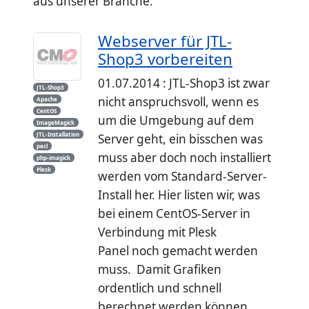
aus unserer Branche.
Webserver für JTL-
Shop3 vorbereiten
01.07.2014 : JTL-Shop3 ist zwar
JTL-Shop3
nicht anspruchsvoll, wenn es
Apache
CentOS
um die Umgebung auf dem
ImageMagick
JTL-Installation
Server geht, ein bisschen was
pecl
muss aber doch noch installiert
php-imagick
Plesk
werden vom Standard-Server-
Install her. Hier listen wir, was
bei einem CentOS-Server in
Verbindung mit Plesk
Panel noch gemacht werden
muss. Damit Grafiken
ordentlich und schnell
berechnet werden können