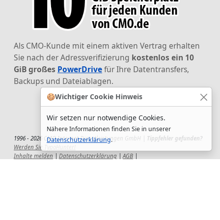
Als CMO-Kunde mit einem aktiven Vertrag erhalten
Sie nach der Adressverifizierung
kostenlos ein 10
GiB großes
PowerDrive
für Ihre Datentransfers,
Backups und Dateiablagen.
🍪
Wichtiger Cookie Hinweis
Wir setzen nur notwendige Cookies.
Nähere Informationen finden Sie in unserer
1996 - 2026 CMO Internet Dienstleistungen GmbH |
Tippfehler gefunden?
Datenschutzerklärung
.
Werden Sie TypoHunter!
Inhalte melden
|
Datenschutzerklärung
|
AGB
|
Auftragsverarbeitungsvertrag
|
Impressum
|
Wir setzen uns ein!
|
QuickSupport
Wir sind Hauptsponsor
des CSD-Reutlingen 2025