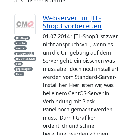
aus unserer Branche.
Webserver für JTL-
Shop3 vorbereiten
01.07.2014 : JTL-Shop3 ist zwar
JTL-Shop3
nicht anspruchsvoll, wenn es
Apache
CentOS
um die Umgebung auf dem
ImageMagick
JTL-Installation
Server geht, ein bisschen was
pecl
muss aber doch noch installiert
php-imagick
Plesk
werden vom Standard-Server-
Install her. Hier listen wir, was
bei einem CentOS-Server in
Verbindung mit Plesk
Panel noch gemacht werden
muss. Damit Grafiken
ordentlich und schnell
berechnet werden können