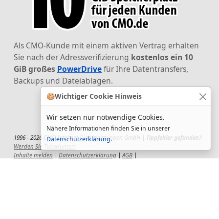
Als CMO-Kunde mit einem aktiven Vertrag erhalten
Sie nach der Adressverifizierung
kostenlos ein 10
GiB großes
PowerDrive
für Ihre Datentransfers,
Backups und Dateiablagen.
🍪
Wichtiger Cookie Hinweis
Wir setzen nur notwendige Cookies.
Nähere Informationen finden Sie in unserer
1996 - 2026 CMO Internet Dienstleistungen GmbH |
Tippfehler gefunden?
Datenschutzerklärung
.
Werden Sie TypoHunter!
Inhalte melden
|
Datenschutzerklärung
|
AGB
|
Auftragsverarbeitungsvertrag
|
Impressum
|
Wir setzen uns ein!
|
QuickSupport
Wir sind Hauptsponsor
des CSD-Reutlingen 2025