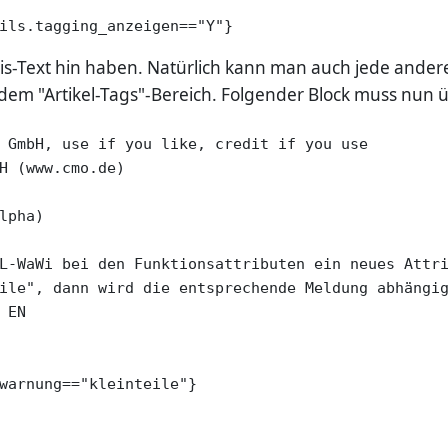
ils.tagging_anzeigen=="Y"}
s-Text hin haben. Natürlich kann man auch jede andere S
dem "Artikel-Tags"-Bereich. Folgender Block muss nun ü
 GmbH, use if you like, credit if you use

H (www.cmo.de)

lpha)

L-WaWi bei den Funktionsattributen ein neues Attri
ile", dann wird die entsprechende Meldung abhängig
EN

warnung=="kleinteile"} 
