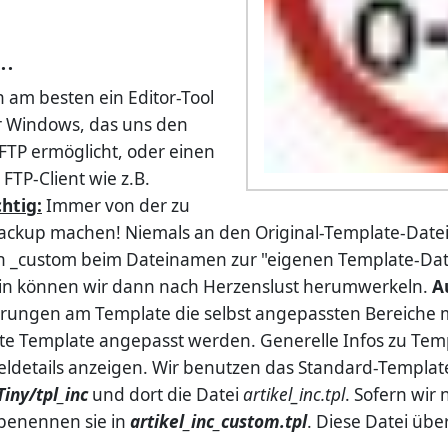
..
am besten ein Editor-Tool
 Windows, das uns den
 FTP ermöglicht, oder einen
TP-Client wie z.B.
htig:
Immer von der zu
ckup machen! Niemals an den Original-Template-Dateien
 _custom beim Dateinamen zur "eigenen Template-Datei"
 drin können wir dann nach Herzenslust herumwerkeln.
A
ngen am Template die selbst angepassten Bereiche mi
rte Template angepasst werden. Generelle Infos zu Tem
ldetails anzeigen. Wir benutzen das Standard-Template 
iny/tpl_inc
und dort die Datei
artikel_inc.tpl
. Sofern wir
 benennen sie in
artikel_inc_custom.tpl
. Diese Datei übe