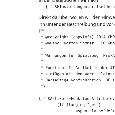
In der Datei suchen wir nach
   {if $Einstellungen.artikeldeta
Direkt darüber wollen wir den Hinwei
ihn unter der Beschreibung und vor 
{**

 * @copyright (copyleft) 2014 CMO
 * @author Norman Sommer, CMO Gmb
 *

 * Warnungen für Spielzeug (Pre-A
 *

 * Funktion: Im Artikel in der JT
 * einfügen mit dem Wert "kleinte
 * Derzeitige Konfiguration: DE + 
 *}

{if $Artikel->FunktionsAttribute.
	{if $lang eq "ger"}

		<span class="de">
