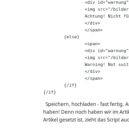
		<div id="warnung">

		<img src="/bilder/hinweise/warnung_kleinteile.jpg">

		Achtung! Nicht für Kinder unter 36 Monaten geeignet. Kleine Teile - Erstickungsgefahr

		</div>

		</span>

	{else}

		<span>

		<div id="warnung">

		<img src="/bilder/hinweise/warnung_kleinteile.jpg">

		Warning! Not suitable for children under 36 months. Small Parts, Choking Hazard.

		</div>

		</span>

	{/if}

{/if}
Speichern, hochladen - fast fertig. 
haben! Denn noch haben wir im Artik
Artikel gesetzt ist, zieht das Script au