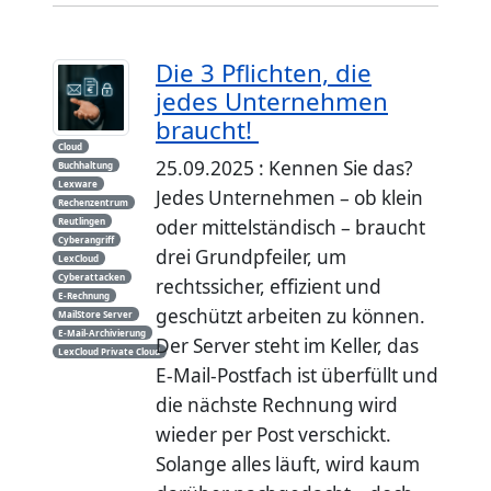
Die 3 Pflichten, die
jedes Unternehmen
braucht!
Cloud
25.09.2025 : Kennen Sie das?
Buchhaltung
Lexware
Jedes Unternehmen – ob klein
Rechenzentrum
Reutlingen
oder mittelständisch – braucht
Cyberangriff
drei Grundpfeiler, um
LexCloud
Cyberattacken
rechtssicher, effizient und
E-Rechnung
geschützt arbeiten zu können.
MailStore Server
E-Mail-Archivierung
Der Server steht im Keller, das
LexCloud Private Cloud
E-Mail-Postfach ist überfüllt und
die nächste Rechnung wird
wieder per Post verschickt.
Solange alles läuft, wird kaum