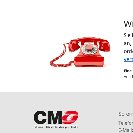
Wi
Sie
an,
ord
ver
Eine 
Ansch
So er
Telefo
E-Mail