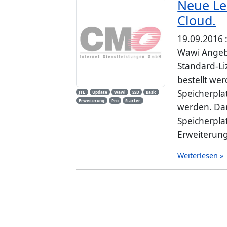
Neue Le
Cloud.
19.09.2016 
Wawi Angebo
Standard-Li
bestellt we
Speicherpla
JTL
Update
Wawi
SSD
Basic
Erweiterung
Pro
Starter
werden. Dam
Speicherpla
Erweiterunge
Weiterlesen »