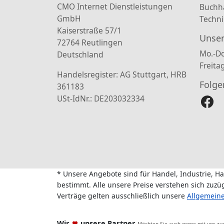
CMO Internet Dienstleistungen
Buchh
GmbH
Techni
Kaiserstraße 57/1
Unser
72764 Reutlingen
Mo.-Do
Deutschland
Freita
Handelsregister: AG Stuttgart, HRB
Folge
361183
USt-IdNr.: DE203032334
* Unsere Angebote sind für Handel, Industrie, H
bestimmt. Alle unsere Preise verstehen sich zuz
Verträge gelten ausschließlich unsere
Allgemein
Wir
unsere Partner
Möchten Sie auch gerne mit uns z