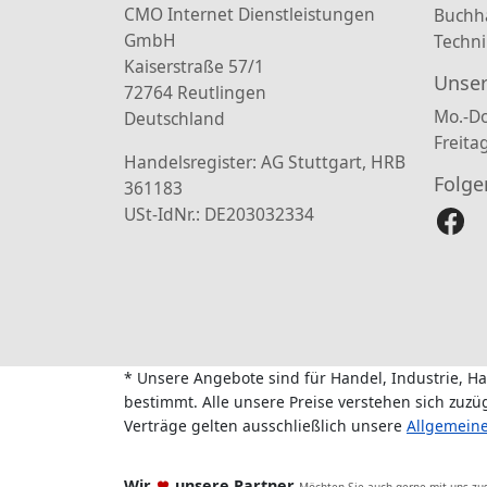
CMO Internet Dienstleistungen
Buchh
GmbH
Techni
Kaiserstraße 57/1
Unser
72764 Reutlingen
Mo.-Do
Deutschland
Freita
Handelsregister: AG Stuttgart, HRB
Folge
361183
USt-IdNr.: DE203032334
* Unsere Angebote sind für Handel, Industrie, H
bestimmt. Alle unsere Preise verstehen sich zuz
Verträge gelten ausschließlich unsere
Allgemein
Wir
unsere Partner
Möchten Sie auch gerne mit uns z