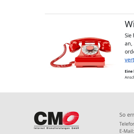
Wi
Sie
an,
ord
ver
Eine 
Ansch
So er
Telefo
E-Mail