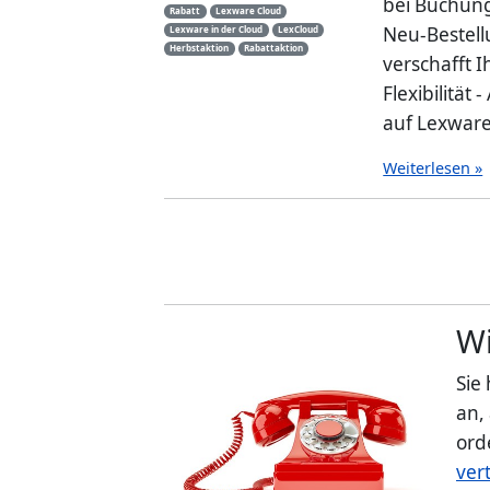
bei Buchung 
Rabatt
Lexware Cloud
Neu-Bestell
Lexware in der Cloud
LexCloud
Herbstaktion
Rabattaktion
verschafft I
Flexibilität
auf Lexware,
Weiterlesen »
Wi
Sie
an,
ord
ver