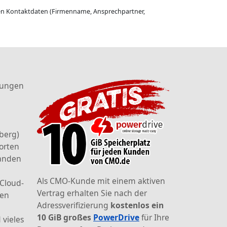
gen Kontaktdaten (Firmenname, Ansprechpartner,
tungen
berg)
orten
landen
Als CMO-Kunde mit einem aktiven
 Cloud-
Vertrag erhalten Sie nach der
den
Adressverifizierung
kostenlos ein
10 GiB großes
PowerDrive
für Ihre
 vieles