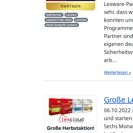
Lexware-Par
sehr, dass w
Gold-Partner
Lexware
konnten und
Lexware in der Cloud
LexCloud
Cloud Lösung für Lexware
Programme s
Partner sin
eigenen de
Sicherheits
arb...
Weiterlesen »
Große L
06.10.2022 :
und starten
Sechs Monat