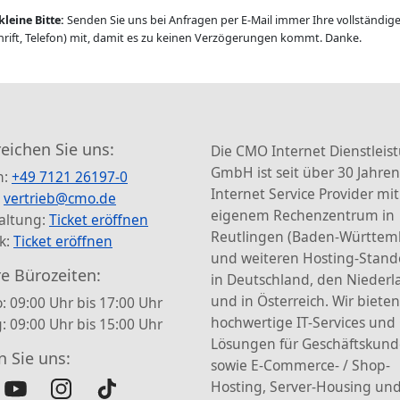
kleine Bitte:
Senden Sie uns bei Anfragen per E-Mail immer Ihre vollständi
rift, Telefon) mit, damit es zu keinen Verzögerungen kommt. Danke.
reichen Sie uns:
Die CMO Internet Dienstleis
GmbH ist seit über 30 Jahren
n:
+49 7121 26197-0
Internet Service Provider mit
:
vertrieb@cmo.de
eigenem Rechenzentrum in
altung:
Ticket eröffnen
Reutlingen (Baden-Württem
k:
Ticket eröffnen
und weiteren Hosting-Stand
e Bürozeiten:
in Deutschland, den Nieder
und in Österreich. Wir bieten
: 09:00 Uhr bis 17:00 Uhr
hochwertige IT-Services und
g: 09:00 Uhr bis 15:00 Uhr
Lösungen für Geschäftskun
n Sie uns:
sowie E-Commerce- / Shop-
Hosting, Server-Housing und