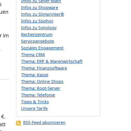
Infos zu Seller-Math
s
Infos zu Shopware
auen
Infos zu Slimprinter®
Infos zu Sophos
Infos zu Synology
Rechenzentrum
r im
Serviceangebote
Soziales Engagement
r
Thema CRM
Thema: ERP & Warenwirtschaft
Thema: Finanzsoftware
Thema: Kasse
Thema: Online Shops
Thema: Root-Server
Thema: Telefonie
Tipps & Tricks
Unsere Tarife
 €.
RSS-Feed abonnieren
att