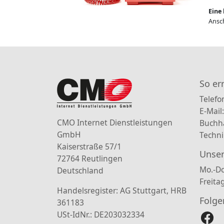
Eine 
Ansch
So er
Telefo
E-Mail
CMO Internet Dienstleistungen
Buchh
GmbH
Techni
Kaiserstraße 57/1
Unser
72764 Reutlingen
Mo.-Do
Deutschland
Freita
Handelsregister: AG Stuttgart, HRB
Folge
361183
USt-IdNr.: DE203032334