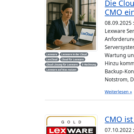
Die Clou
CMO ein
08.09.2025 
Lexware Ser
Anforderung
Serversyste
Wartung und
Lexware
Lexware in der Cloud
LexCloud
Cloud für Lexware
Hinzu komm
Cloud Lösung für Lexware
E-Rechnung
Lexware auf Mac nutzen
Backup-Konz
Notstrom, D
Weiterlesen »
CMO ist
07.10.2022 