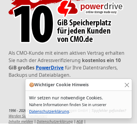
Als CMO-Kunde mit einem aktiven Vertrag erhalten
Sie nach der Adressverifizierung
kostenlos ein 10
GiB großes
PowerDrive
für Ihre Datentransfers,
Backups und Dateiablagen.
🍪
Wichtiger Cookie Hinweis
Wir setzen nur notwendige Cookies.
Nähere Informationen finden Sie in unserer
1996 - 2026 CMO Internet Dienstleistungen GmbH |
Tippfehler gefunden?
Datenschutzerklärung
.
Werden Sie TypoHunter!
Inhalte melden
|
Datenschutzerklärung
|
AGB
|
Auftragsverarbeitungsvertrag
|
Impressum
|
Wir setzen uns ein!
|
QuickSupport