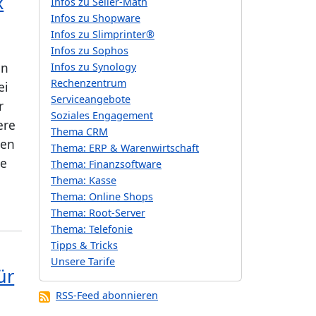
x
Infos zu Seller-Math
Infos zu Shopware
Infos zu Slimprinter®
Infos zu Sophos
en
Infos zu Synology
Rechenzentrum
ei
Serviceangebote
r
Soziales Engagement
ere
Thema CRM
den
Thema: ERP & Warenwirtschaft
le
Thema: Finanzsoftware
Thema: Kasse
Thema: Online Shops
Thema: Root-Server
Thema: Telefonie
Tipps & Tricks
Unsere Tarife
ür
RSS-Feed abonnieren