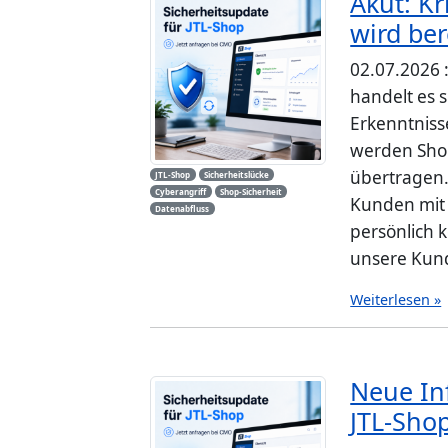
Akut: Kr
wird ber
02.07.2026 :
handelt es 
Erkenntniss
werden Shop
übertragen.
JTL-Shop
Sicherheitslücke
Cyberangriff
Shop-Sicherheit
Kunden mit 
Datenabfluss
persönlich k
unsere Kunde
Weiterlesen »
Neue In
JTL-Sho