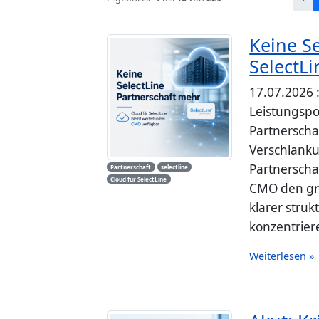
Keine Se
SelectLi
17.07.2026 
Leistungspo
Partnerscha
Verschlanku
Partnerscha
Partnerschaft
selectline
Cloud für SelectLine
CMO den gr
klarer stru
konzentrier
Weiterlesen »