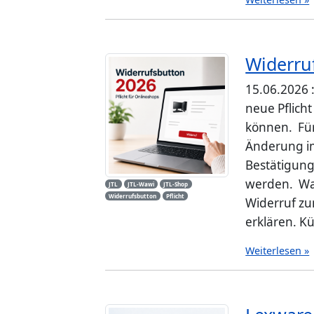
Widerruf
15.06.2026 
neue Pflicht
können. Für
Änderung im
Bestätigung
werden. Was
JTL
JTL-Wawi
JTL-Shop
Widerrufsbutton
Pflicht
Widerruf zum
erklären. Kün
Weiterlesen »