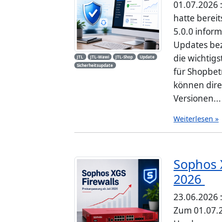
01.07.2026 :
hatte bereit
5.0.0 infor
Updates bez
die wichtig
JTL
JTL-Wawi
JTL-Shop
Update
Sicherheitsupdate
für Shopbet
können dire
Versionen...
Weiterlesen »
Sophos X
2026
23.06.2026 
Zum 01.07.2