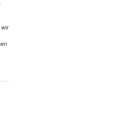
L
 wir
nen
n