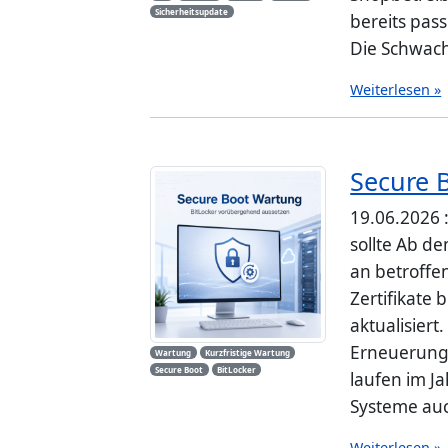
Sicherheitsupdate
bereits pas
Die Schwachs
Weiterlesen »
Secure 
19.06.2026 
sollte Ab d
an betroffe
Zertifikate 
aktualisiert
Erneuerung 
Wartung
Kurzfristige Wartung
Secure Boot
BitLocker
laufen im J
Systeme auc
Weiterlesen »