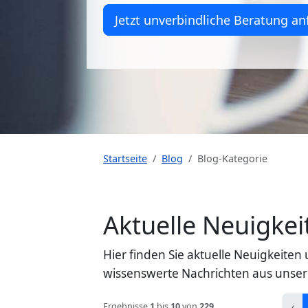
Jetzt unverbindliche Beratung an
Startseite
Blog
Blog-Kategorie
Aktuelle Neuigk
Hier finden Sie aktuelle Neuigkeit
wissenswerte Nachrichten aus unser
‹
Ergebnisse
1
bis
10
von
229