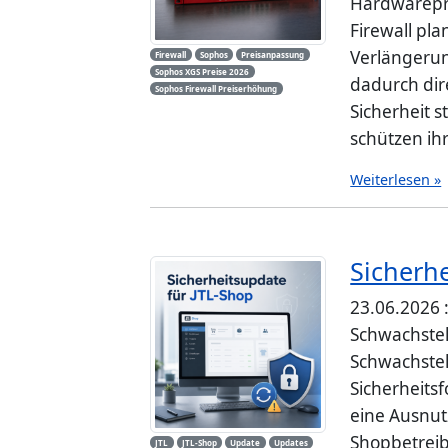
Hardwarepro
Firewall pl
Verlängerun
Firewall
Sophos
Preisanpassung
Sophos XGS Preise 2026
dadurch dir
Sophos Firewall Preiserhöhung
Sicherheit 
schützen ihr
Weiterlesen »
Sicherh
23.06.2026 
Schwachstell
Schwachstel
Sicherheits
eine Ausnutz
Shopbetreib
JTL
JTL-Shop
Update
Updates