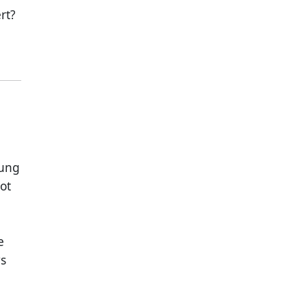
ert?
tung
ot
e
ws