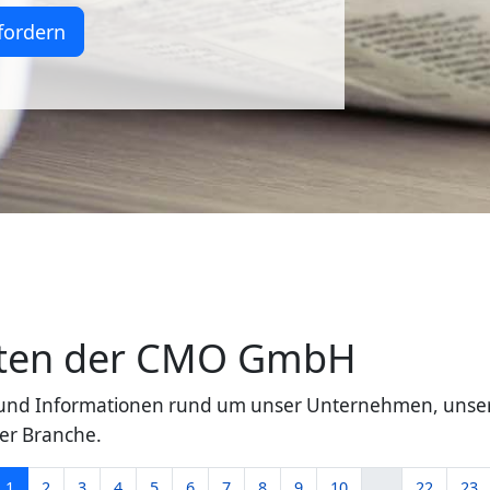
fordern
eiten der CMO GmbH
en und Informationen rund um unser Unternehmen, unse
er Branche.
1
2
3
4
5
6
7
8
9
10
...
22
23