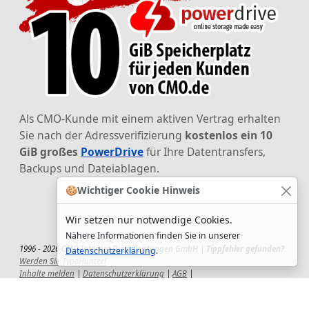
Als CMO-Kunde mit einem aktiven Vertrag erhalten
Sie nach der Adressverifizierung
kostenlos ein 10
GiB großes
PowerDrive
für Ihre Datentransfers,
Backups und Dateiablagen.
🍪
Wichtiger Cookie Hinweis
Wir setzen nur notwendige Cookies.
Nähere Informationen finden Sie in unserer
1996 - 2026 CMO Internet Dienstleistungen GmbH |
Tippfehler gefunden?
Datenschutzerklärung
.
Werden Sie TypoHunter!
Inhalte melden
|
Datenschutzerklärung
|
AGB
|
Auftragsverarbeitungsvertrag
|
Impressum
|
Wir setzen uns ein!
|
QuickSupport