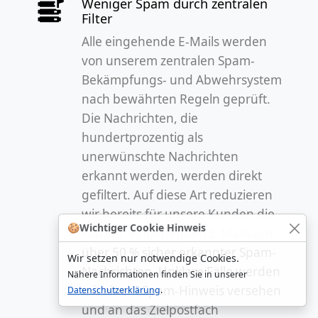
Weniger Spam durch zentralen
Filter
Alle eingehende E-Mails werden
von unserem zentralen Spam-
Bekämpfungs- und Abwehrsystem
nach bewährten Regeln geprüft.
Die Nachrichten, die
hundertprozentig als
unerwünschte Nachrichten
erkannt werden, werden direkt
gefiltert. Auf diese Art reduzieren
wir bereits für unsere Kunden die
🍪
Wichtiger Cookie Hinweis
Flut der eingehenden E-Mails um
über 50 % sicher erkannter Spam-
Wir setzen nur notwendige Cookies.
Nachrichten. Unklare Fälle werden
Nähere Informationen finden Sie in unserer
mit einem Spam-Hinweis versehen
Datenschutzerklärung
.
und an das Zielpostfach