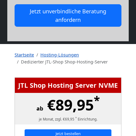
Jetzt unverbindliche Beratung
anfordern
Startseite
Hosting-Lösungen
Dedizierter JTL-Shop Shop-Hosting-Server
JTL Shop Hosting Server NVME
*
€89,95
ab
*
je Monat, zzgl. €69,95
Einrichtung.
Jetzt bestellen