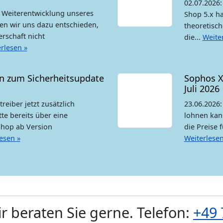
02.07.2026: 
r Weiterentwicklung unseres
Shop 5.x ha
en wir uns dazu entschieden,
theoretisch
erschaft nicht
die...
Weite
rlesen »
n zum Sicherheitsupdate
Sophos X
Juli 2026
eiber jetzt zusätzlich
23.06.2026:
te bereits über eine
lohnen kan
-Shop ab Version
die Preise 
esen »
Weiterlesen
r beraten Sie gerne. Telefon:
+49 