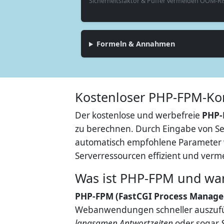
Sicherheitsfaktor & Puffer vermeiden OOM‑Ri
Formeln & Annahmen
Kostenloser PHP-FPM-Konf
Der kostenlose und werbefreie
PHP-
zu berechnen. Durch Eingabe von Se
automatisch empfohlene Parameter
Serverressourcen effizient und ver
Was ist PHP-FPM und waru
PHP-FPM (FastCGI Process Manage
Webanwendungen schneller auszuführ
langsamen Antwortzeiten
oder sogar