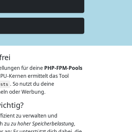
rei
tellungen für deine
PHP-FPM-Pools
U-Kernen ermittelt das Tool
. So nutzt du deine
ests
rmeln oder Werbung.
ichtig?
fizient zu verwalten und
ch zu
zu hoher Speicherbelastung
,
 an: Er unterstützt dich dabei, die