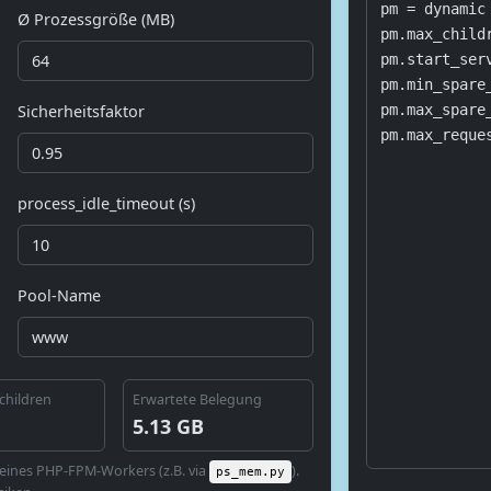
pm = dynamic

Ø Prozessgröße (MB)
pm.max_childr
pm.start_serv
pm.min_spare_
Sicherheitsfaktor
pm.max_spare_
pm.max_reque
process_idle_timeout (s)
Pool‑Name
children
Erwartete Belegung
5.13 GB
eines PHP‑FPM‑Workers (z.B. via
).
ps_mem.py