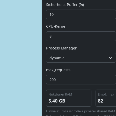
Sicherheits‑Puffer (%)
CPU‑Kerne
Process Manager
max_requests
Nutzbarer RAM
Empf. max_
5.40 GB
82
Hinweis: Prozessgröße = private+shared RAM 