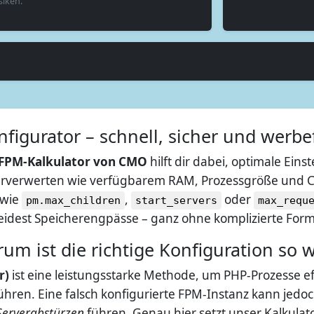
siken.
igurator – schnell, sicher und werbef
FPM-Kalkulator von CMO
hilft dir dabei, optimale Eins
rverwerten wie verfügbarem RAM, Prozessgröße und CP
 wie
,
oder
pm.max_children
start_servers
max_requ
meidest Speicherengpässe – ganz ohne komplizierte Fo
m ist die richtige Konfiguration so w
r)
ist eine leistungsstarke Methode, um PHP-Prozesse ef
en. Eine falsch konfigurierte FPM-Instanz kann jedo
Serverabstürzen
führen. Genau hier setzt unser Kalkulator