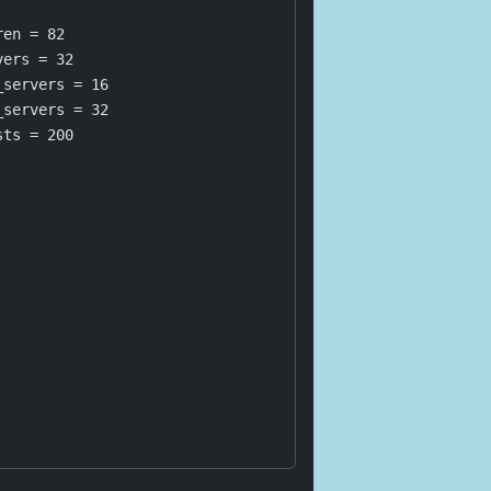
en = 82

ers = 32

servers = 16

servers = 32

sts = 200