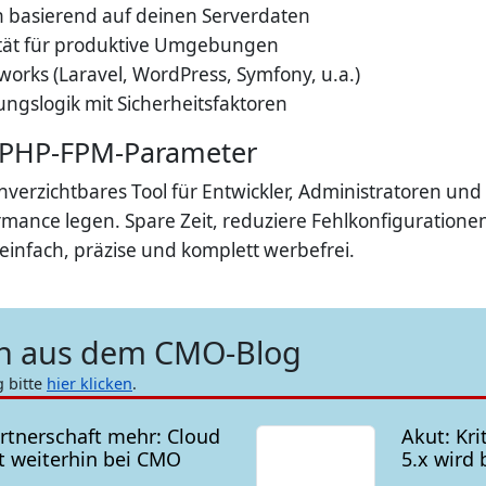
 basierend auf deinen Serverdaten
ität für produktive Umgebungen
orks (Laravel, WordPress, Symfony, u.a.)
ngslogik mit Sicherheitsfaktoren
r PHP-FPM-Parameter
unverzichtbares Tool für Entwickler, Administratoren und
mance legen. Spare Zeit, reduziere Fehlkonfiguratione
infach, präzise und komplett werbefrei.
en aus dem CMO-Blog
g bitte
hier klicken
.
artnerschaft mehr: Cloud
Akut: Kri
bt weiterhin bei CMO
5.x wird 