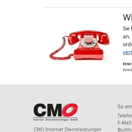
Wi
Sie
an,
ord
ver
Eine 
Ansch
So er
Telefo
E-Mail
CMO Internet Dienstleistungen
Buchh