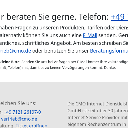
r beraten Sie gerne. Telefon:
+49 
 haben Fragen zu unseren Produkten, Tarifen oder Diens
 alternativ können Sie uns auch eine
E-Mail
senden. Gern
entliches, schriftliches Angebot. Am besten schreiben S
trieb@cmo.de
oder benutzen Sie unser
Beratungsformu
kleine Bitte:
Senden Sie uns bei Anfragen per E-Mail immer Ihre vollständi
rift, Telefon) mit, damit es zu keinen Verzögerungen kommt. Danke.
reichen Sie uns:
Die CMO Internet Dienstleis
GmbH ist seit über 30 Jahren
n:
+49 7121 26197-0
Internet Service Provider mit
:
vertrieb@cmo.de
eigenem Rechenzentrum in
altung:
Ticket eröffnen