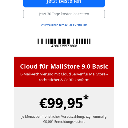
Jetzt bestellen
Jetzt 30 Tage kostenlos testen
Informationen zum 30-Tage Gratis-Test
4260335573808
Cloud für MailStore 9.0 Basic
E-Mail-Archivierung mit Cloud Server für MailStore –
rechtssicher & GoBD-konform
*
€99,95
je Monat bei monatlicher Vorauszahlung, zzgl. einmalig
*
€0,00
Einrichtungskosten.