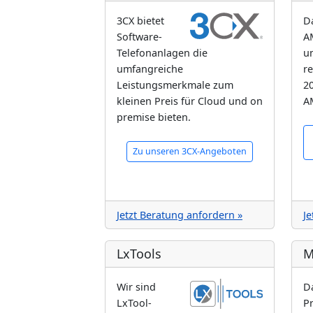
3CX bietet
D
Software-
A
Telefonanlagen die
um
umfangreiche
r
Leistungsmerkmale zum
20
kleinen Preis für Cloud und on
A
premise bieten.
Zu unseren 3CX-Angeboten
Jetzt Beratung anfordern »
Je
LxTools
M
Wir sind
D
LxTool-
P