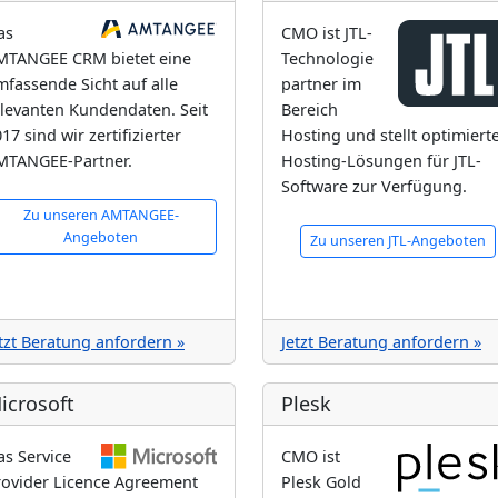
as
CMO ist JTL-
MTANGEE CRM bietet eine
Technologie
fassende Sicht auf alle
partner im
elevanten Kundendaten. Seit
Bereich
17 sind wir zertifizierter
Hosting und stellt optimiert
MTANGEE-Partner.
Hosting-Lösungen für JTL-
Software zur Verfügung.
Zu unseren AMTANGEE-
Angeboten
Zu unseren JTL-Angeboten
tzt Beratung anfordern »
Jetzt Beratung anfordern »
icrosoft
Plesk
as Service
CMO ist
rovider Licence Agreement
Plesk Gold