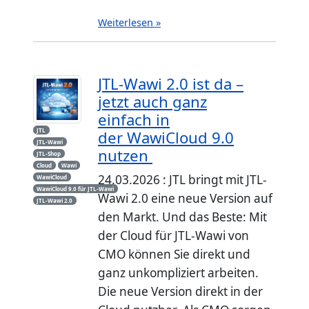
Weiterlesen »
JTL-Wawi 2.0 ist da –
jetzt auch ganz
einfach in
JTL
der WawiCloud 9.0
JTL-Wawi
nutzen
JTL-Shop
Cloud
Wawi
24.03.2026 : JTL bringt mit JTL-
WawiCloud
WawiCloud 9.0 für JTL-Wawi
Wawi 2.0 eine neue Version auf
JTL-Wawi 2.0
den Markt. Und das Beste: Mit
der Cloud für JTL-Wawi von
CMO können Sie direkt und
ganz unkompliziert arbeiten.
Die neue Version direkt in der