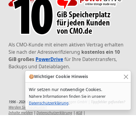
Als CMO-Kunde mit einem aktiven Vertrag erhalten
Sie nach der Adressverifizierung
kostenlos ein 10
GiB großes
PowerDrive
für Ihre Datentransfers,
Backups und Dateiablagen.
🍪
Wichtiger Cookie Hinweis
Wir setzen nur notwendige Cookies.
Nähere Informationen finden Sie in unserer
1996 - 2026 CMO Internet Dienstleistungen GmbH |
Tippfehler gefunden?
Datenschutzerklärung
.
Werden Sie TypoHunter!
Inhalte melden
|
Datenschutzerklärung
|
AGB
|
Auftragsverarbeitungsvertrag
|
Impressum
|
Wir setzen uns ein!
|
QuickSupport