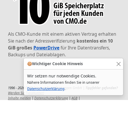
Als CMO-Kunde mit einem aktiven Vertrag erhalten
Sie nach der Adressverifizierung
kostenlos ein 10
GiB großes
PowerDrive
für Ihre Datentransfers,
Backups und Dateiablagen.
🍪
Wichtiger Cookie Hinweis
Wir setzen nur notwendige Cookies.
Nähere Informationen finden Sie in unserer
1996 - 2026 CMO Internet Dienstleistungen GmbH |
Tippfehler gefunden?
Datenschutzerklärung
.
Werden Sie TypoHunter!
Inhalte melden
|
Datenschutzerklärung
|
AGB
|
Auftragsverarbeitungsvertrag
|
Impressum
|
Wir setzen uns ein!
|
QuickSupport
Wir sind Hauptsponsor