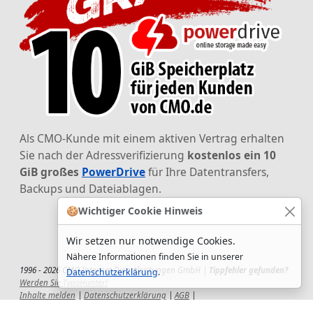
Als CMO-Kunde mit einem aktiven Vertrag erhalten
Sie nach der Adressverifizierung
kostenlos ein 10
GiB großes
PowerDrive
für Ihre Datentransfers,
Backups und Dateiablagen.
🍪
Wichtiger Cookie Hinweis
Wir setzen nur notwendige Cookies.
Nähere Informationen finden Sie in unserer
1996 - 2026 CMO Internet Dienstleistungen GmbH |
Tippfehler gefunden?
Datenschutzerklärung
.
Werden Sie TypoHunter!
Inhalte melden
|
Datenschutzerklärung
|
AGB
|
Auftragsverarbeitungsvertrag
|
Impressum
|
Wir setzen uns ein!
|