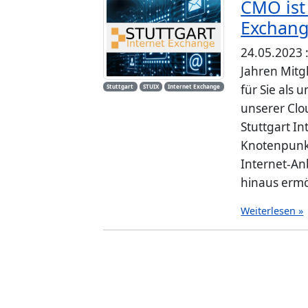
CMO ist 
Exchang
24.05.2023 
Jahren Mitg
für Sie als
Stuttgart
STUIX
Internet Exchange
unserer Clo
Stuttgart In
Knotenpunk
Internet-An
hinaus ermö
Weiterlesen »