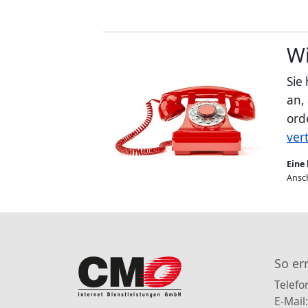
Wi
Sie
an,
ord
ver
Eine 
Ansch
So er
Telefo
E-Mail