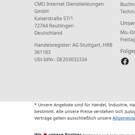
CMO Internet Dienstleistungen
Buchh
GmbH
Techni
Kaiserstraße 57/1
Unser
72764 Reutlingen
Mo.-Do
Deutschland
Freita
Handelsregister: AG Stuttgart, HRB
Folge
361183
USt-IdNr.: DE203032334
* Unsere Angebote sind für Handel, Industrie, H
bestimmt. Alle unsere Preise verstehen sich zuz
Verträge gelten ausschließlich unsere
Allgemein
Wir
unsere Partner
Möchten Sie auch gerne mit uns z