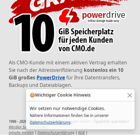
Als CMO-Kunde mit einem aktiven Vertrag erhalten
Sie nach der Adressverifizierung
kostenlos ein 10
GiB großes
PowerDrive
für Ihre Datentransfers,
Backups und Dateiablagen.
🍪
Wichtiger Cookie Hinweis
Wir setzen nur notwendige Cookies.
Nähere Informationen finden Sie in unserer
1996 - 2026 CMO Internet Dienstleistungen GmbH |
Tippfehler gefunden?
Datenschutzerklärung
.
Werden Sie TypoHunter!
Inhalte melden
|
Datenschutzerklärung
|
AGB
|
Auftragsverarbeitungsvertrag
|
Impressum
|
Wir setzen uns ein!
|