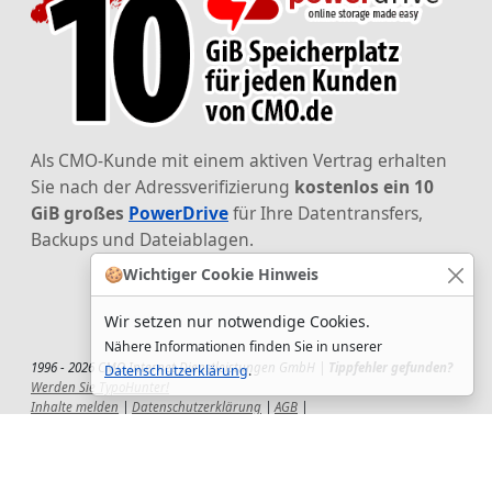
Als CMO-Kunde mit einem aktiven Vertrag erhalten
Sie nach der Adressverifizierung
kostenlos ein 10
GiB großes
PowerDrive
für Ihre Datentransfers,
Backups und Dateiablagen.
🍪
Wichtiger Cookie Hinweis
Wir setzen nur notwendige Cookies.
Nähere Informationen finden Sie in unserer
1996 - 2026 CMO Internet Dienstleistungen GmbH |
Tippfehler gefunden?
Datenschutzerklärung
.
Werden Sie TypoHunter!
Inhalte melden
|
Datenschutzerklärung
|
AGB
|
Auftragsverarbeitungsvertrag
|
Impressum
|
Wir setzen uns ein!
|
QuickSupport