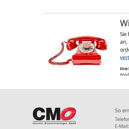
Wi
Sie
an,
ord
ver
Eine 
Ansch
So er
Telefo
E-Mail