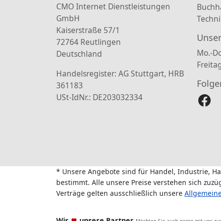
CMO Internet Dienstleistungen
Buchh
GmbH
Techni
Kaiserstraße 57/1
Unser
72764 Reutlingen
Mo.-Do
Deutschland
Freita
Handelsregister: AG Stuttgart, HRB
Folge
361183
USt-IdNr.: DE203032334
* Unsere Angebote sind für Handel, Industrie, H
bestimmt. Alle unsere Preise verstehen sich zuz
Verträge gelten ausschließlich unsere
Allgemein
Wir
unsere Partner
Möchten Sie auch gerne mit uns z