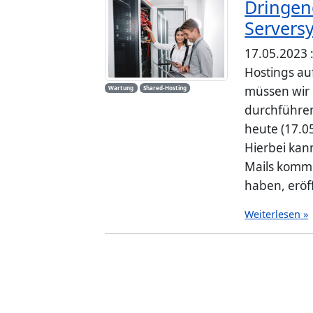
Dringen
Servers
17.05.2023 
Hostings au
müssen wir
Wartung
Shared-Hosting
durchführen
heute (17.05
Hierbei kann
Mails komme
haben, eröff
Weiterlesen »