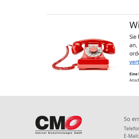
Wi
Sie
an,
ord
ver
Eine 
Ansch
So er
Telefo
E-Mail