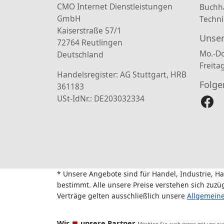
CMO Internet Dienstleistungen
Buchh
GmbH
Techni
Kaiserstraße 57/1
Unser
72764 Reutlingen
Mo.-Do
Deutschland
Freita
Handelsregister: AG Stuttgart, HRB
Folge
361183
USt-IdNr.: DE203032334
* Unsere Angebote sind für Handel, Industrie, H
bestimmt. Alle unsere Preise verstehen sich zuz
Verträge gelten ausschließlich unsere
Allgemein
Wir
unsere Partner
Möchten Sie auch gerne mit uns z