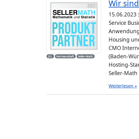
Wir sind
15.06.2023 
Service Bus
Anwendungen
Housing und
CMO Interne
(Baden-Wür
JTL
Partnerschaft
Seller-Math
Hosting-Sta
Seller-Math 
Weiterlesen »