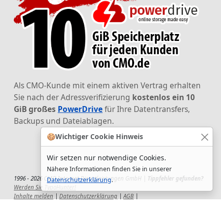
Als CMO-Kunde mit einem aktiven Vertrag erhalten
Sie nach der Adressverifizierung
kostenlos ein 10
GiB großes
PowerDrive
für Ihre Datentransfers,
Backups und Dateiablagen.
🍪
Wichtiger Cookie Hinweis
Wir setzen nur notwendige Cookies.
Nähere Informationen finden Sie in unserer
1996 - 2026 CMO Internet Dienstleistungen GmbH |
Tippfehler gefunden?
Datenschutzerklärung
.
Werden Sie TypoHunter!
Inhalte melden
|
Datenschutzerklärung
|
AGB
|
Auftragsverarbeitungsvertrag
|
Impressum
|
Wir setzen uns ein!
|
QuickSupport