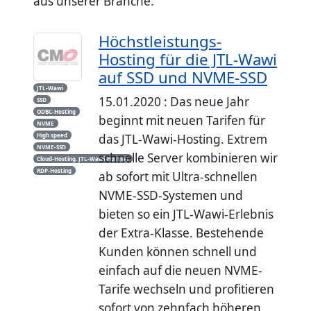
aus unserer Branche.
Höchstleistungs-
Hosting für die JTL-Wawi
auf SSD und NVME-SSD
JTL-Wawi
15.01.2020 : Das neue Jahr
SSD
ODBC-Hosting
beginnt mit neuen Tarifen für
NVME
High speed
das JTL-Wawi-Hosting. Extrem
NVME-SSD
schnelle Server kombinieren wir
Cloud-Hosting. JTL-Wawi-Hosting
RDP-Hosting
ab sofort mit Ultra-schnellen
NVME-SSD-Systemen und
bieten so ein JTL-Wawi-Erlebnis
der Extra-Klasse. Bestehende
Kunden können schnell und
einfach auf die neuen NVME-
Tarife wechseln und profitieren
sofort von zehnfach höheren