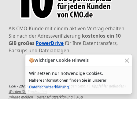
Als CMO-Kunde mit einem aktiven Vertrag erhalten
Sie nach der Adressverifizierung
kostenlos ein 10
GiB großes
PowerDrive
für Ihre Datentransfers,
Backups und Dateiablagen.
🍪
Wichtiger Cookie Hinweis
Wir setzen nur notwendige Cookies.
Nähere Informationen finden Sie in unserer
1996 - 2026 CMO Internet Dienstleistungen GmbH |
Tippfehler gefunden?
Datenschutzerklärung
.
Werden Sie TypoHunter!
Inhalte melden
|
Datenschutzerklärung
|
AGB
|
Auftragsverarbeitungsvertrag
|
Impressum
|
Wir setzen uns ein!
|
QuickSupport
Wir sind Hauptsponsor
des CSD-Reutlingen 2025