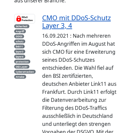
aus unserer Branche.
CMO mit DDoS-Schutz
Layer 3, 4
Sicherheit
Angriff
16.09.2021 : Nach mehreren
DDOS
schutz
DDoS-Angriffen im August hat
link11
sich CMO für eine Erweiterung
layer3
layer4
seines DDoS-Schutzes
protection
entschieden. Die Wahl fiel auf
OSI-Layer
Cyberattacken
den BSI zertifizierten,
Attake
deutschen Anbieter Link11 aus
Frankfurt. Durch Link11 erfolgt
die Datenverarbeitung zur
Filterung des DDoS-Traffics
ausschließlich in Deutschland
und unterliegt den strengen
Vorgaben der DSGVO. Mit der