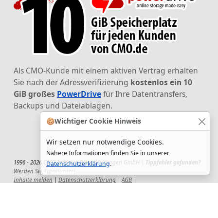
Als CMO-Kunde mit einem aktiven Vertrag erhalten
Sie nach der Adressverifizierung
kostenlos ein 10
GiB großes
PowerDrive
für Ihre Datentransfers,
Backups und Dateiablagen.
🍪
Wichtiger Cookie Hinweis
Wir setzen nur notwendige Cookies.
Nähere Informationen finden Sie in unserer
1996 - 2026 CMO Internet Dienstleistungen GmbH |
Tippfehler gefunden?
Datenschutzerklärung
.
Werden Sie TypoHunter!
Inhalte melden
|
Datenschutzerklärung
|
AGB
|
Auftragsverarbeitungsvertrag
|
Impressum
|
Wir setzen uns ein!
|
QuickSupport