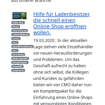
aus unserer Branche.
Hilfe für Ladenbesitzer,
die schnell einen
Online-Shop
Online-Shop eröffnen
Aktion
wollen.
Unterstützung
Ladenschließung
Corona
19.03.2020 : In der aktuellen
Virus
Lage stehen viele Einzelhändler
Geschäftsschließung
Krise
vor neuen Herausforderungen
VErordnung
und Problemen. Um das
lokaler geschäft
KOmplettpaket
Geschäft aufrecht zu halten
Krisenhilfe
Sonderpreis
ohne sich selbst, die Kollegen
und Kunden zu gefährden
bieten wir von CMO daher nun
ein Komplettpaket für die
Einführung eines Online-Shops
mit vergünstigten Konditionen,