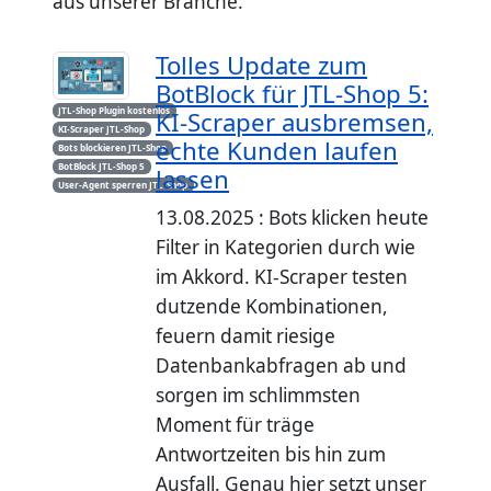
aus unserer Branche.
Tolles Update zum
BotBlock für JTL-Shop 5:
JTL-Shop Plugin kostenlos
KI-Scraper ausbremsen,
KI-Scraper JTL-Shop
echte Kunden laufen
Bots blockieren JTL-Shop
BotBlock JTL-Shop 5
lassen
User-Agent sperren JTL-Shop
13.08.2025 : Bots klicken heute
Filter in Kategorien durch wie
im Akkord. KI-Scraper testen
dutzende Kombinationen,
feuern damit riesige
Datenbankabfragen ab und
sorgen im schlimmsten
Moment für träge
Antwortzeiten bis hin zum
Ausfall. Genau hier setzt unser