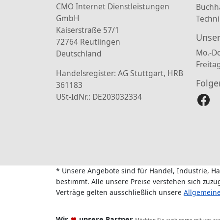
CMO Internet Dienstleistungen
Buchh
GmbH
Techni
Kaiserstraße 57/1
Unser
72764 Reutlingen
Mo.-Do
Deutschland
Freita
Handelsregister: AG Stuttgart, HRB
Folge
361183
USt-IdNr.: DE203032334
* Unsere Angebote sind für Handel, Industrie, H
bestimmt. Alle unsere Preise verstehen sich zuz
Verträge gelten ausschließlich unsere
Allgemein
Wir
unsere Partner
Möchten Sie auch gerne mit uns z