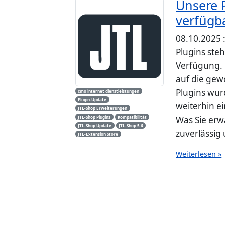
Unsere P
verfügb
08.10.2025 :
Plugins ste
Verfügung. 
auf die gew
Plugins wu
cmo internet dienstleistungen
Plugin-Update
weiterhin ei
JTL-Shop Erweiterungen
JTL-Shop Plugins
Kompatibilität
Was Sie erwa
JTL-Shop Update
JTL-Shop 5.6
zuverlässig 
JTL-Extension Store
Weiterlesen »