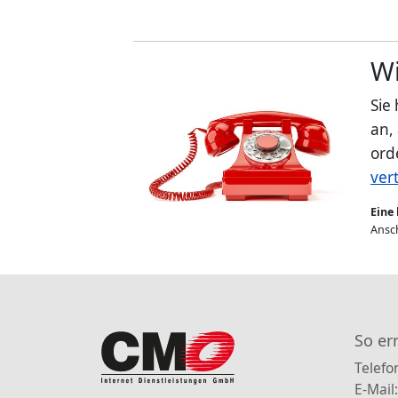
Wi
Sie
an,
ord
ver
Eine 
Ansch
So er
Telefo
E-Mail