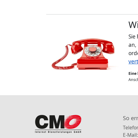
Wi
Sie
an,
ord
ver
Eine 
Ansch
So er
Telefo
E-Mail