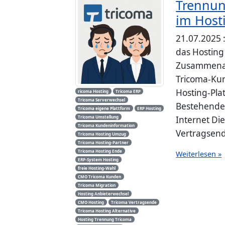
Trennun
im Host
21.07.2025 :
das Hosting
Zusammenarb
Tricoma-Kun
Hosting-Pla
ricoma Hosting
Tricoma ERP
Tricoma Serverwechsel
Bestehende 
Tricoma eigene Plattform
ERP Hosting
Tricoma Umstellung
Internet Di
Tricoma Kundeninformation
Vertragsend
Tricoma Hosting Umzug
Tricoma Hosting-Partner
Tricoma Hosting Ende
Weiterlesen »
ERP-System Hosting
freie Hosting-Wahl
CMO Tricoma Kunden
Tricoma Migration
Hosting Anbieterwechsel
CMO Hosting
Tricoma Vertragsende
Tricoma Hosting Alternative
Hosting Trennung Tricoma