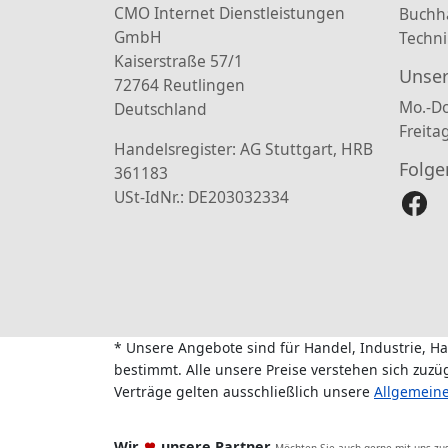
CMO Internet Dienstleistungen
Buchh
GmbH
Techni
Kaiserstraße 57/1
Unser
72764 Reutlingen
Mo.-Do
Deutschland
Freita
Handelsregister: AG Stuttgart, HRB
Folge
361183
USt-IdNr.: DE203032334
* Unsere Angebote sind für Handel, Industrie, H
bestimmt. Alle unsere Preise verstehen sich zuz
Verträge gelten ausschließlich unsere
Allgemein
Wir
unsere Partner
Möchten Sie auch gerne mit uns z