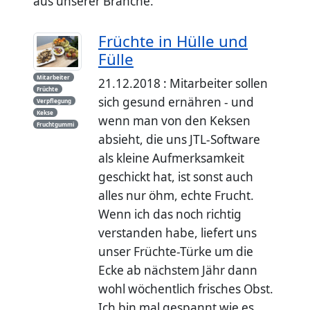
aus unserer Branche.
Früchte in Hülle und
Fülle
Mitarbeiter
21.12.2018 : Mitarbeiter sollen
Früchte
sich gesund ernähren - und
Verpflegung
Kekse
wenn man von den Keksen
Fruchtgummi
absieht, die uns JTL-Software
als kleine Aufmerksamkeit
geschickt hat, ist sonst auch
alles nur öhm, echte Frucht.
Wenn ich das noch richtig
verstanden habe, liefert uns
unser Früchte-Türke um die
Ecke ab nächstem Jähr dann
wohl wöchentlich frisches Obst.
Ich bin mal gespannt wie es