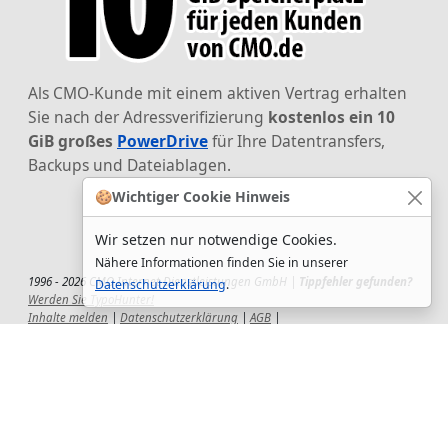
Als CMO-Kunde mit einem aktiven Vertrag erhalten
Sie nach der Adressverifizierung
kostenlos ein 10
GiB großes
PowerDrive
für Ihre Datentransfers,
Backups und Dateiablagen.
🍪
Wichtiger Cookie Hinweis
Wir setzen nur notwendige Cookies.
Nähere Informationen finden Sie in unserer
1996 - 2026 CMO Internet Dienstleistungen GmbH |
Tippfehler gefunden?
Datenschutzerklärung
.
Werden Sie TypoHunter!
Inhalte melden
|
Datenschutzerklärung
|
AGB
|
Auftragsverarbeitungsvertrag
|
Impressum
|
Wir setzen uns ein!
|
QuickSupport
Wir sind Hauptsponsor
des CSD-Reutlingen 2025