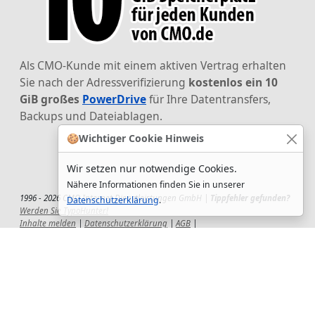
Als CMO-Kunde mit einem aktiven Vertrag erhalten
Sie nach der Adressverifizierung
kostenlos ein 10
GiB großes
PowerDrive
für Ihre Datentransfers,
Backups und Dateiablagen.
🍪
Wichtiger Cookie Hinweis
Wir setzen nur notwendige Cookies.
Nähere Informationen finden Sie in unserer
1996 - 2026 CMO Internet Dienstleistungen GmbH |
Tippfehler gefunden?
Datenschutzerklärung
.
Werden Sie TypoHunter!
Inhalte melden
|
Datenschutzerklärung
|
AGB
|
Auftragsverarbeitungsvertrag
|
Impressum
|
Wir setzen uns ein!
|
QuickSupport
Wir sind Hauptsponsor
des CSD-Reutlingen 2025