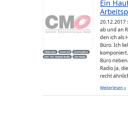
Ein Hau
Arbeitsp
20.12.2017 :
ab und an R
den ich als 
Büro. Ich l
komponiert.
Chiptunes
Amstrad
Commodore
C64. CPC. Roland-Radio
C64-Radio
Büro nebena
Radio Ja, d
recht ähnlich
Weiterlesen »