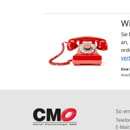
Wi
Sie
an,
ord
ver
Eine 
Ansch
So er
Telefo
E-Mail