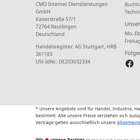
CMO Internet Dienstleistungen
Buchh
GmbH
Techni
Kaiserstraße 57/1
Unser
72764 Reutlingen
Mo.-Do
Deutschland
Freita
Handelsregister: AG Stuttgart, HRB
Folge
361183
USt-IdNr.: DE203032334
* Unsere Angebote sind für Handel, Industrie, H
bestimmt. Alle unsere Preise verstehen sich zuz
Verträge gelten ausschließlich unsere
Allgemein
Wir
unsere Partner
Möchten Sie auch gerne mit uns z