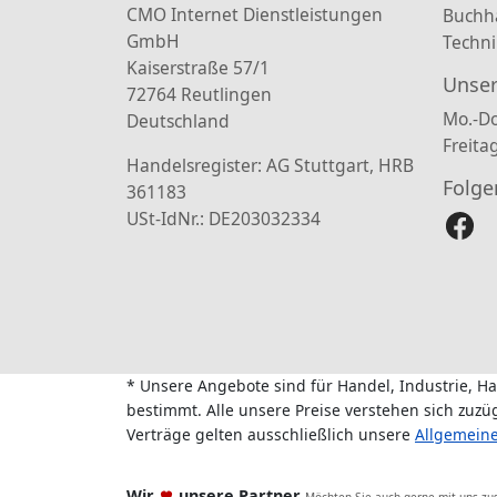
CMO Internet Dienstleistungen
Buchh
GmbH
Techni
Kaiserstraße 57/1
Unser
72764 Reutlingen
Mo.-Do
Deutschland
Freita
Handelsregister: AG Stuttgart, HRB
Folge
361183
USt-IdNr.: DE203032334
* Unsere Angebote sind für Handel, Industrie, H
bestimmt. Alle unsere Preise verstehen sich zuz
Verträge gelten ausschließlich unsere
Allgemein
Wir
unsere Partner
Möchten Sie auch gerne mit uns z