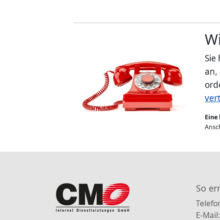
Wi
Sie
an,
ord
ver
Eine 
Ansch
So er
Telefo
E-Mail