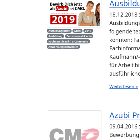
Ausbild
18.12.2018 
Ausbildungs
folgende te
Ausbildungsplatz
Azubi
2019
Ausbildung
Fachinformatiker/in
könnten: Fa
Kaufmann/frau im e-Commerce
Fachinforma
Anwendungsentwickler
Kaufmann/-
für Arbeit b
ausführlich
Weiterlesen »
Azubi Pr
09.04.2016 :
Bewerbungen