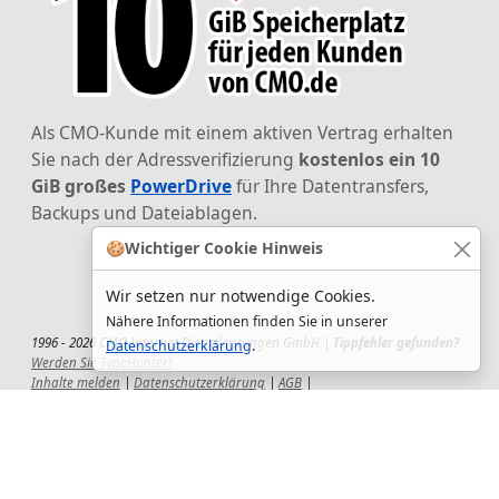
Als CMO-Kunde mit einem aktiven Vertrag erhalten
Sie nach der Adressverifizierung
kostenlos ein 10
GiB großes
PowerDrive
für Ihre Datentransfers,
Backups und Dateiablagen.
🍪
Wichtiger Cookie Hinweis
Wir setzen nur notwendige Cookies.
Nähere Informationen finden Sie in unserer
1996 - 2026 CMO Internet Dienstleistungen GmbH |
Tippfehler gefunden?
Datenschutzerklärung
.
Werden Sie TypoHunter!
Inhalte melden
|
Datenschutzerklärung
|
AGB
|
Auftragsverarbeitungsvertrag
|
Impressum
|
Wir setzen uns ein!
|
QuickSupport
Wir sind Hauptsponsor