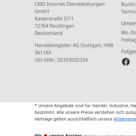
CMO Internet Dienstleistungen
Buchh
GmbH
Techni
Kaiserstraße 57/1
Unser
72764 Reutlingen
Mo.-Do
Deutschland
Freita
Handelsregister: AG Stuttgart, HRB
Folge
361183
USt-IdNr.: DE203032334
* Unsere Angebote sind für Handel, Industrie, H
bestimmt. Alle unsere Preise verstehen sich zuz
Verträge gelten ausschließlich unsere
Allgemein
Wir
unsere Partner
Möchten Sie auch gerne mit uns z