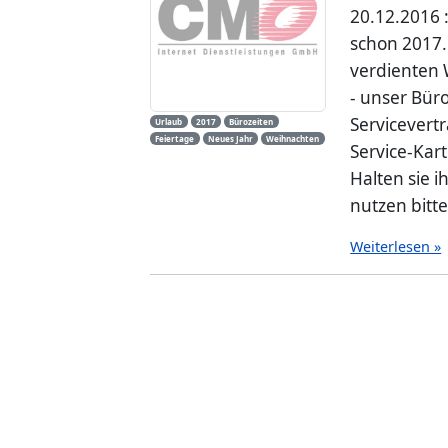
20.12.2016 
schon 2017.
verdienten 
- unser Bür
Servicevert
Urlaub
2017
Bürozeiten
Feiertage
Neues Jahr
Weihnachten
Service-Kar
Halten sie 
nutzen bitte
Weiterlesen »