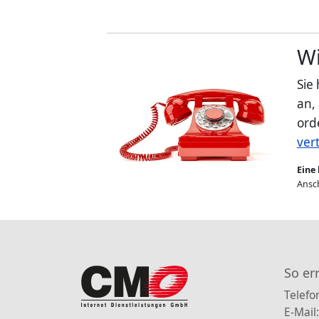
Wi
Sie
an,
ord
ver
Eine 
Ansch
So er
Telefo
E-Mail