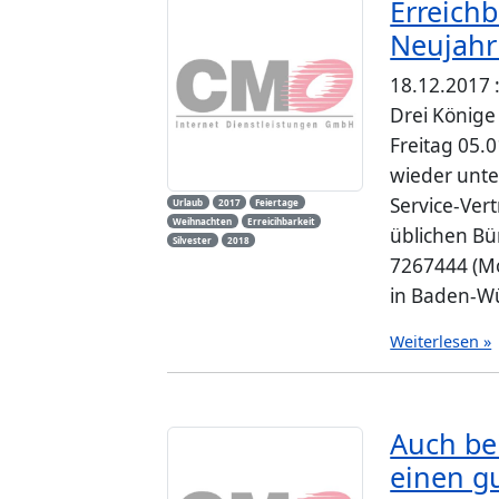
Erreichb
Neujahr
18.12.2017 
Drei Könige 
Freitag 05.
wieder unt
Service-Ver
Urlaub
2017
Feiertage
Weihnachten
Erreicihbarkeit
üblichen B
Silvester
2018
7267444 (Mo
in Baden-Wü
Weiterlesen »
Auch be
einen g