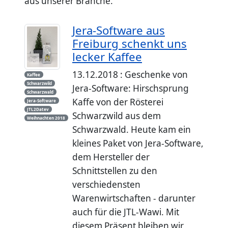
aus unserer Branche.
Jera-Software aus
Freiburg schenkt uns
lecker Kaffee
13.12.2018 : Geschenke von
Kaffee
Schwarzwild
Jera-Software: Hirschsprung
Schwarzwald
Kaffe von der Rösterei
Jera-Software
JTL2Datev
Schwarzwild aus dem
Weihnachten 2018
Schwarzwald. Heute kam ein
kleines Paket von Jera-Software,
dem Hersteller der
Schnittstellen zu den
verschiedensten
Warenwirtschaften - darunter
auch für die JTL-Wawi. Mit
diesem Präsent bleiben wir