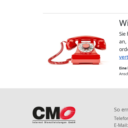
Wi
Sie
an,
ord
ver
Eine 
Ansch
So er
Telefo
E-Mail