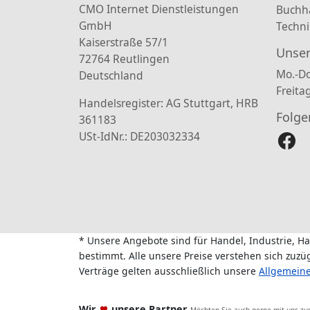
CMO Internet Dienstleistungen
Buchh
GmbH
Techni
Kaiserstraße 57/1
Unser
72764 Reutlingen
Mo.-Do
Deutschland
Freita
Handelsregister: AG Stuttgart, HRB
Folge
361183
USt-IdNr.: DE203032334
* Unsere Angebote sind für Handel, Industrie, H
bestimmt. Alle unsere Preise verstehen sich zuz
Verträge gelten ausschließlich unsere
Allgemein
Wir
unsere Partner
Möchten Sie auch gerne mit uns z